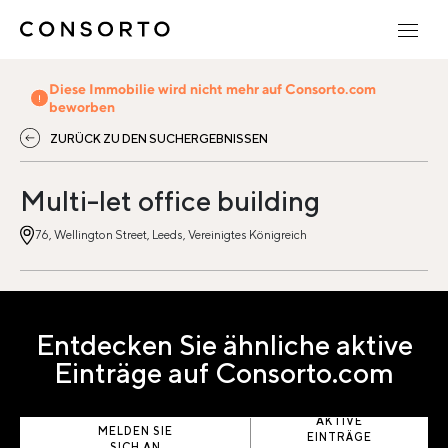
Diese Immobilie wird nicht mehr auf Consorto.com
beworben
ZURÜCK ZU DEN SUCHERGEBNISSEN
Multi-let office building
76, Wellington Street, Leeds, Vereinigtes Königreich
Entdecken Sie ähnliche aktive
Einträge auf Consorto.com
AKTIVE
MELDEN SIE
EINTRÄGE
SICH AN