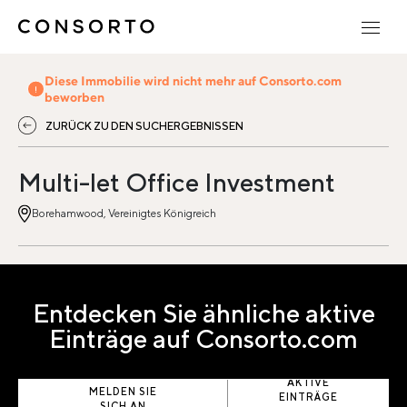
Diese Immobilie wird nicht mehr auf Consorto.com
beworben
ZURÜCK ZU DEN SUCHERGEBNISSEN
Multi-let Office Investment
Borehamwood, Vereinigtes Königreich
Entdecken Sie ähnliche aktive
Einträge auf Consorto.com
AKTIVE
MELDEN SIE
EINTRÄGE
SICH AN