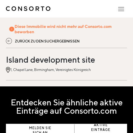
Diese Immobilie wird nicht mehr auf Consorto.com
beworben
ZURÜCK ZU DEN SUCHERGEBNISSEN
Island development site
1, Chapel Lane, Birmingham, Vereinigtes Königreich
Entdecken Sie ähnliche aktive
Einträge auf Consorto.com
AKTIVE
MELDEN SIE
EINTRÄGE
SICH AN