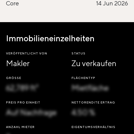
Core
14 Jun 2026
Immobilieneinzelheiten
VERÖFFENTLICHT VON
STATUS
Makler
Zu verkaufen
GRÖSSE
FLÄCHENTYP
62,789 ft²
Mietfläche
PREIS PRO EINHEIT
NETTORENDITE ERTRAG
Auf Nachfrage
4.50 %
ANZAHL MIETER
EIGENTUMSVERHÄLTNIS