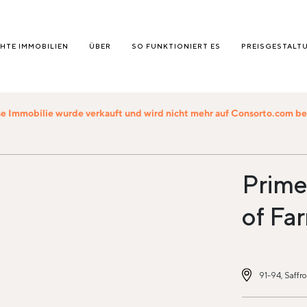
HTE IMMOBILIEN
ÜBER
SO FUNKTIONIERT ES
PREISGESTALT
e Immobilie wurde verkauft und wird nicht mehr auf Consorto.com 
Prime 
of Fa
91-94, Saffro