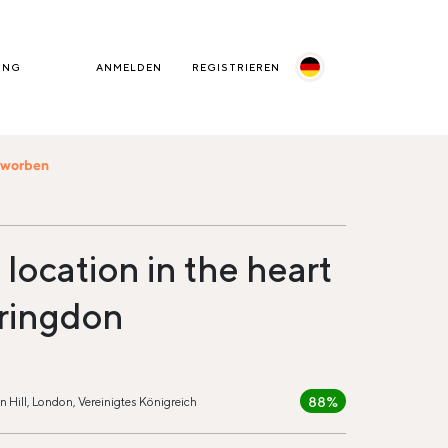
UNG
ANMELDEN
REGISTRIEREN
beworben
location in the heart
rringdon
88%
n Hill, London, Vereinigtes Königreich