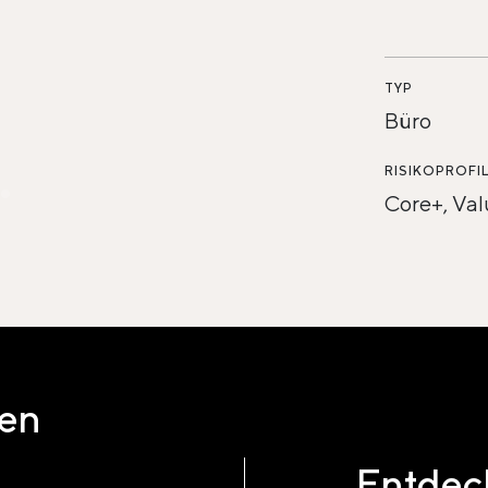
TYP
Büro
RISIKOPROFI
Core+, Va
ten
Entdeck