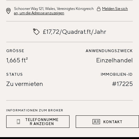
Schooner Way 121, Wales, Vereinigtes Königreich
Melden Sie sich
an, um die Adresse anzuzeigen
£17,72/Quadrat.ft/Jahr
GRÖSSE
ANWENDUNGSZWECK
1,665 ft²
Einzelhandel
STATUS
IMMOBILIEN-ID
Zu vermieten
#17225
INFORMATIONEN ZUM BROKER
TELEFONNUMME
KONTAKT
R ANZEIGEN