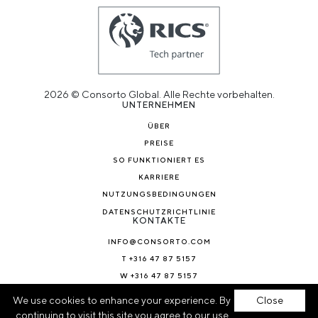
2026 © Consorto Global. Alle Rechte vorbehalten.
UNTERNEHMEN
ÜBER
PREISE
SO FUNKTIONIERT ES
KARRIERE
NUTZUNGSBEDINGUNGEN
DATENSCHUTZRICHTLINIE
KONTAKTE
INFO@CONSORTO.COM
T +316 47 87 5157
W +316 47 87 5157
NACHRICHTEN & BLOG
We use cookies to enhance your experience. By
Close
continuing to visit this site you agree to our use