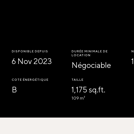
DISPONIBLE DEPUIS
DURÉE MINIMALE DE
N
LOCATION
6 Nov 2023
1
Négociable
COTE ÉNERGÉTIQUE
TAILLE
B
1,175 sq.ft.
109 m²