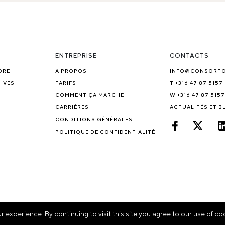
ENTREPRISE
CONTACTS
DRE
A PROPOS
INFO@CONSORT
IVES
TARIFS
T +316 47 87 5157
COMMENT ÇA MARCHE
W +316 47 87 5157
CARRIÈRES
ACTUALITÉS ET 
CONDITIONS GÉNÉRALES
POLITIQUE DE CONFIDENTIALITÉ
experience. By continuing to visit this site you agree to our use of co