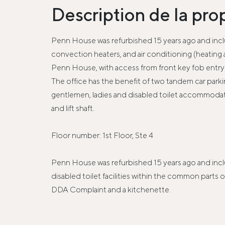
Description de la pro
Penn House was refurbished 15 years ago and includ
convection heaters, and air conditioning (heating a
Penn House, with access from front key fob entry sy
The office has the benefit of two tandem car park
gentlemen, ladies and disabled toilet accommodati
and lift shaft.
Floor number: 1st Floor, Ste 4
Penn House was refurbished 15 years ago and include
disabled toilet facilities within the common parts out
DDA Complaint and a kitchenette.