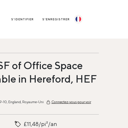
S'IDENTIFIER
S'ENREGISTRER
 SF of Office Space
able in Hereford, HEF
 9-10, England, Royaume-Uni
Connectez-vous pour voir
£11,48/pi²/an