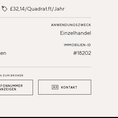
£32,14/Quadrat.ft/Jahr
ANWENDUNGSZWECK
Einzelhandel
IMMOBILIEN-ID
ten
#18202
N ZUM BROKER
EFONNUMMER
KONTAKT
ANZEIGEN