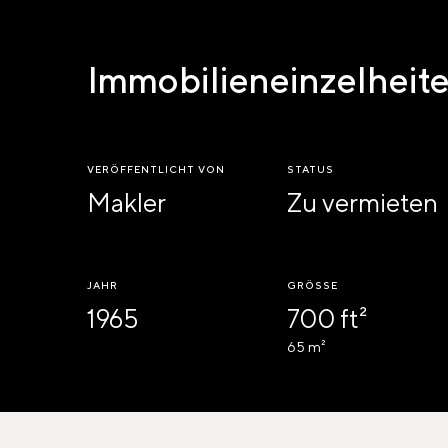
Immobilieneinzelheit
VERÖFFENTLICHT VON
STATUS
Makler
Zu vermieten
JAHR
GRÖSSE
1965
700 ft²
65 m²