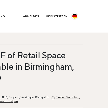
UNG
ANMELDEN
REGISTRIEREN
F of Retail Space
able in Birmingham,
D
 1146, England, Vereinigtes Königreich
Melden Sie sich an,
se anzuzeigen