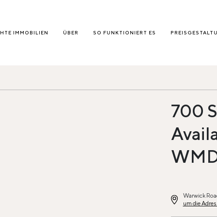
HTE IMMOBILIEN
ÜBER
SO FUNKTIONIERT ES
PREISGESTALT
700 S
Avail
WM
Warwick Road
um die Adres