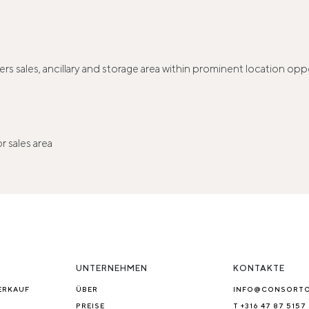
s sales, ancillary and storage area within prominent location oppos
r sales area
UNTERNEHMEN
KONTAKTE
ERKAUF
ÜBER
INFO@CONSORT
PREISE
T +316 47 87 5157