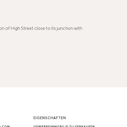
n of High Street close to its junction with
EIGENSCHAFTEN
O.COM
GEWERBEIMMOBILIE ZU VERKAUFEN