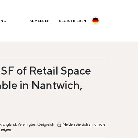
UNG
ANMELDEN
REGISTRIEREN
 SF of Retail Space
able in Nantwich,
5, England, Vereinigtes Königreich
Melden Sie sich an, um die
uzeigen