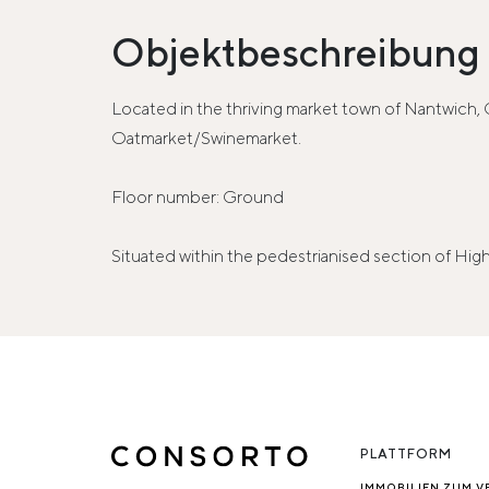
Objektbeschreibung
Located in the thriving market town of Nantwich, C
Oatmarket/Swinemarket.
Floor number: Ground
Situated within the pedestrianised section of Hig
PLATTFORM
IMMOBILIEN ZUM V