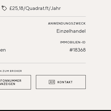
£25,18/Quadrat.ft/Jahr
ANWENDUNGSZWECK
Einzelhandel
IMMOBILIEN-ID
ten
#18368
N ZUM BROKER
EFONNUMMER
KONTAKT
ANZEIGEN