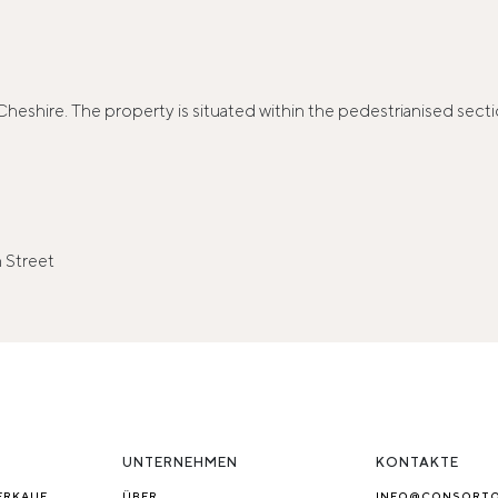
heshire. The property is situated within the pedestrianised sectio
h Street
UNTERNEHMEN
KONTAKTE
ERKAUF
ÜBER
INFO@CONSORT