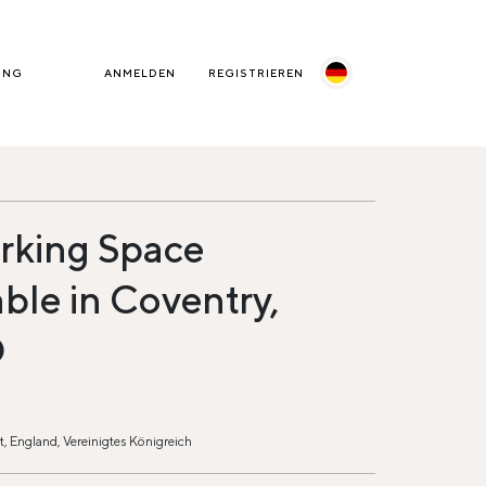
UNG
ANMELDEN
REGISTRIEREN
king Space
able in Coventry,
D
, England, Vereinigtes Königreich