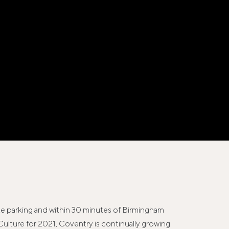
site parking and within 30 minutes of Birmingham
 Culture for 2021, Coventry is continually growing