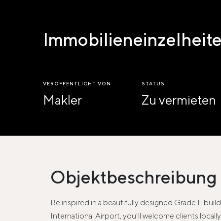
Immobilieneinzelheit
VERÖFFENTLICHT VON
STATUS
Makler
Zu vermieten
Objektbeschreibung
Be inspired in a beautifully designed Grade II bui
International Airport, you'll welcome clients local