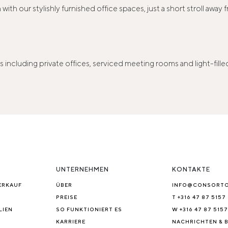
with our stylishly furnished office spaces, just a short stroll away
including private offices, serviced meeting rooms and light-filled
UNTERNEHMEN
KONTAKTE
ERKAUF
ÜBER
INFO@CONSORT
PREISE
T +316 47 87 5157
LIEN
SO FUNKTIONIERT ES
W +316 47 87 5157
KARRIERE
NACHRICHTEN & 