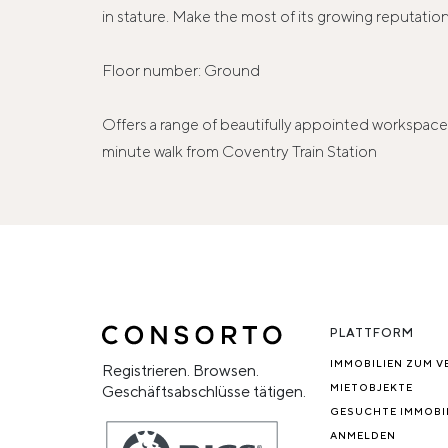
in stature. Make the most of its growing reputation 
Floor number: Ground
Offers a range of beautifully appointed workspaces 
minute walk from Coventry Train Station
PLATTFORM
IMMOBILIEN ZUM V
Registrieren. Browsen.
MIETOBJEKTE
Geschäftsabschlüsse tätigen.
GESUCHTE IMMOBI
ANMELDEN