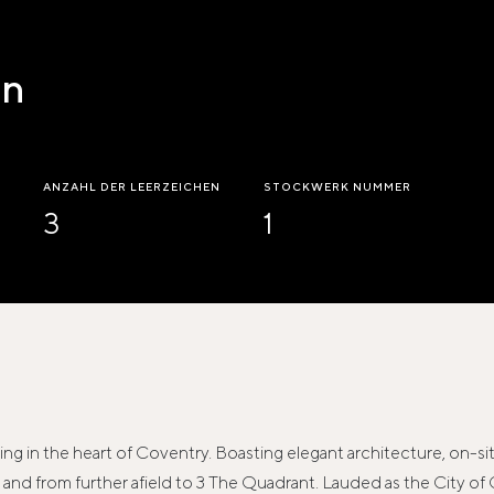
en
ANZAHL DER LEERZEICHEN
STOCKWERK NUMMER
3
1
lding in the heart of Coventry. Boasting elegant architecture, on-
ly and from further afield to 3 The Quadrant. Lauded as the City of