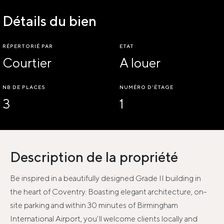
Détails du bien
RÉPERTORIÉ PAR
ETAT
Courtier
A louer
NB DE PLACES
NUMÉRO D'ÉTAGE
3
1
Description de la propriété
Be inspired in a beautifully designed Grade II building in
the heart of Coventry. Boasting elegant architecture, on-
site parking and within 30 minutes of Birmingham
International Airport, you'll welcome clients locally and