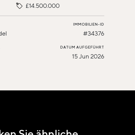
£14.500.000
IMMOBILIEN-ID
del
#34376
L
DATUM AUFGEFÜHRT
15 Jun 2026
en Sie ähnliche