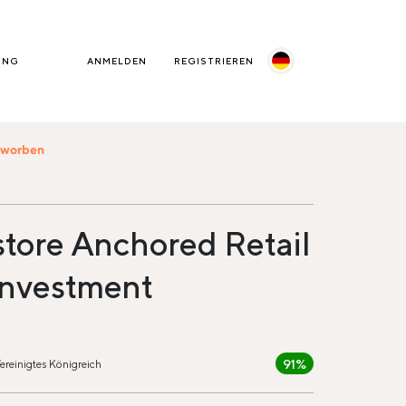
UNG
ANMELDEN
REGISTRIEREN
beworben
tore Anchored Retail
Investment
91%
ereinigtes Königreich