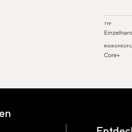
TYP
Einzelhan
RISIKOPROFI
Core+
ten
Entdeck