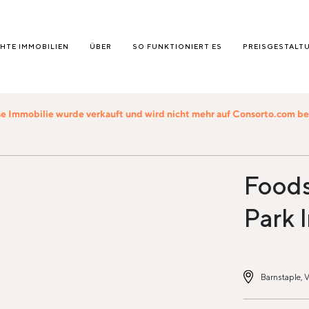
HTE IMMOBILIEN
ÜBER
SO FUNKTIONIERT ES
PREISGESTALT
e Immobilie wurde verkauft und wird nicht mehr auf Consorto.com 
Foods
Park 
Barnstaple, V