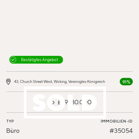
Bestätigtes Angebot
91%
43, Church Street West, Woking, Vereinigtes Königreich
£29.130.000
TYP
IMMOBILIEN-ID
Büro
#35054