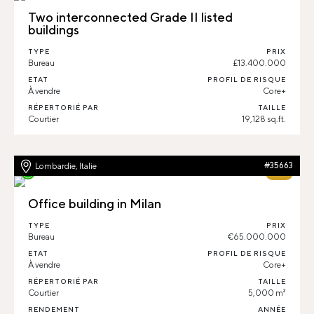
Two interconnected Grade II listed
buildings
TYPE
PRIX
Bureau
£13.400.000
ETAT
PROFIL DE RISQUE
À vendre
Core+
RÉPERTORIÉ PAR
TAILLE
Courtier
19,128 sq.ft.
Lombardie, Italie
#35663
68%
Office building in Milan
TYPE
PRIX
Bureau
€65.000.000
ETAT
PROFIL DE RISQUE
À vendre
Core+
RÉPERTORIÉ PAR
TAILLE
Courtier
5,000 m²
RENDEMENT
ANNÉE