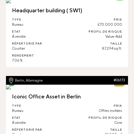
Headquarter building ( SW1)
TYPE
PRIX
Bureau
£70.000.000
ETAT
PROFIL DE RISQUE
À vendre
Value-Add
RÉPERTORIÉ PAR
TAILLE
Courtier
87,294 sq.ft.
RENDEMENT
7.06 %
Berlin, Allemagne
#36173
64%
Iconic Office Asset in Berlin
TYPE
PRIX
Bureau
Offres invitées
ETAT
PROFIL DE RISQUE
À vendre
Core
RÉPERTORIÉ PAR
TAILLE