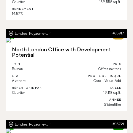
Courtier
189,558 sq.ft.
RENDEMENT
14.57 %
Londres, Royaume-Uni
#35817
79%
North London Office with Development
Potential
TYPE
PRIX
Bureau
Offres invitées
ETAT
PROFIL DE RISQUE
À vendre
Core+, Value-Add
RÉPERTORIÉ PAR
TAILLE
Courtier
19,118 sq.ft.
ANNÉE
S'identifier
Londres, Royaume-Uni
#35721
87%