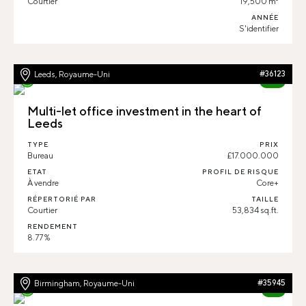
Courtier
19,500 m²
ANNÉE
S'identifier
Leeds, Royaume-Uni
#36123
83%
Multi-let office investment in the heart of
Leeds
TYPE
PRIX
Bureau
£17.000.000
ETAT
PROFIL DE RISQUE
À vendre
Core+
RÉPERTORIÉ PAR
TAILLE
Courtier
53,834 sq.ft.
RENDEMENT
8.77 %
Birmingham, Royaume-Uni
#35945
91%