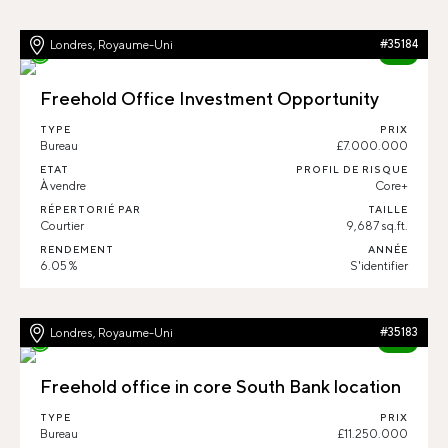
Londres, Royaume-Uni
#35184
87%
Freehold Office Investment Opportunity
TYPE
PRIX
Bureau
£7.000.000
ETAT
PROFIL DE RISQUE
À vendre
Core+
RÉPERTORIÉ PAR
TAILLE
Courtier
9,687 sq.ft.
RENDEMENT
ANNÉE
6.05 %
S'identifier
Londres, Royaume-Uni
#35183
85%
Freehold office in core South Bank location
TYPE
PRIX
Bureau
£11.250.000