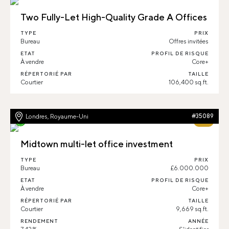
Two Fully-Let High-Quality Grade A Offices
TYPE
PRIX
Bureau
Offres invitées
ETAT
PROFIL DE RISQUE
À vendre
Core+
RÉPERTORIÉ PAR
TAILLE
Courtier
106,400 sq.ft.
Londres, Royaume-Uni
#35089
78%
Midtown multi-let office investment
TYPE
PRIX
Bureau
£6.000.000
ETAT
PROFIL DE RISQUE
À vendre
Core+
RÉPERTORIÉ PAR
TAILLE
Courtier
9,669 sq.ft.
RENDEMENT
ANNÉE