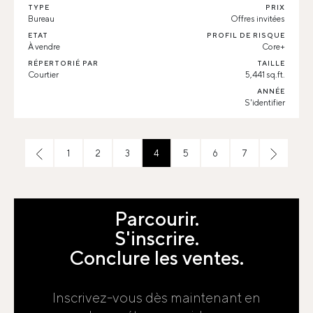
TYPE
PRIX
Bureau
Offres invitées
ETAT
PROFIL DE RISQUE
À vendre
Core+
RÉPERTORIÉ PAR
TAILLE
Courtier
5,441 sq.ft.
ANNÉE
S'identifier
1
2
3
4
5
6
7
Parcourir.
S'inscrire.
Conclure les ventes.
Inscrivez-vous dès maintenant en