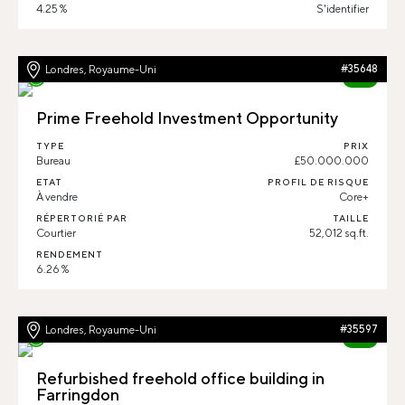
4.25 %
S'identifier
Londres, Royaume-Uni
#35648
89%
Prime Freehold Investment Opportunity
TYPE
PRIX
Bureau
£50.000.000
ETAT
PROFIL DE RISQUE
À vendre
Core+
RÉPERTORIÉ PAR
TAILLE
Courtier
52,012 sq.ft.
RENDEMENT
6.26 %
Londres, Royaume-Uni
#35597
87%
Refurbished freehold office building in
Farringdon