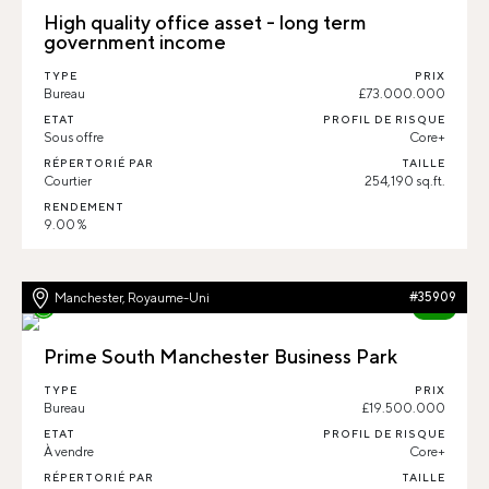
High quality office asset - long term
government income
TYPE
PRIX
Bureau
£73.000.000
ETAT
PROFIL DE RISQUE
Sous offre
Core+
RÉPERTORIÉ PAR
TAILLE
Courtier
254,190 sq.ft.
RENDEMENT
9.00 %
Manchester, Royaume-Uni
#35909
85%
Prime South Manchester Business Park
TYPE
PRIX
Bureau
£19.500.000
ETAT
PROFIL DE RISQUE
À vendre
Core+
RÉPERTORIÉ PAR
TAILLE