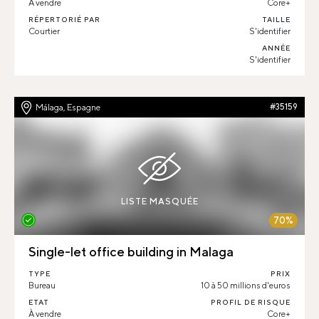
À vendre
Core+
RÉPERTORIÉ PAR
TAILLE
Courtier
S'identifier
ANNÉE
S'identifier
Málaga, Espagne
#35159
LISTE MASQUÉE
70%
Single-let office building in Malaga
TYPE
PRIX
Bureau
10 à 50 millions d'euros
ETAT
PROFIL DE RISQUE
À vendre
Core+