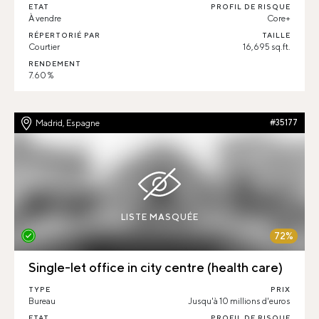
ETAT
PROFIL DE RISQUE
À vendre
Core+
RÉPERTORIÉ PAR
TAILLE
Courtier
16,695 sq.ft.
RENDEMENT
7.60 %
Madrid, Espagne
#35177
LISTE MASQUÉE
72%
Single-let office in city centre (health care)
TYPE
PRIX
Bureau
Jusqu'à 10 millions d'euros
ETAT
PROFIL DE RISQUE