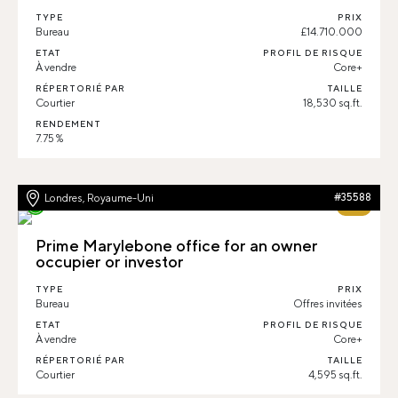
TYPE
PRIX
Bureau
£14.710.000
ETAT
PROFIL DE RISQUE
À vendre
Core+
RÉPERTORIÉ PAR
TAILLE
Courtier
18,530 sq.ft.
RENDEMENT
7.75 %
Londres, Royaume-Uni
#35588
66%
Prime Marylebone office for an owner
occupier or investor
TYPE
PRIX
Bureau
Offres invitées
ETAT
PROFIL DE RISQUE
À vendre
Core+
RÉPERTORIÉ PAR
TAILLE
Courtier
4,595 sq.ft.