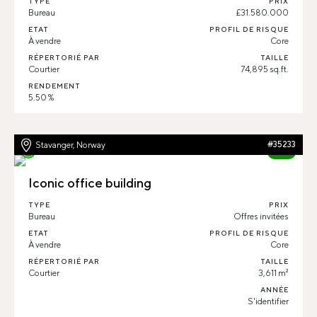
TYPE
PRIX
Bureau
£31.580.000
ETAT
PROFIL DE RISQUE
À vendre
Core
RÉPERTORIÉ PAR
TAILLE
Courtier
74,895 sq.ft.
RENDEMENT
5.50 %
Stavanger, Norway
#35233
80%
Iconic office building
TYPE
PRIX
Bureau
Offres invitées
ETAT
PROFIL DE RISQUE
À vendre
Core
RÉPERTORIÉ PAR
TAILLE
Courtier
3,611 m²
ANNÉE
S'identifier