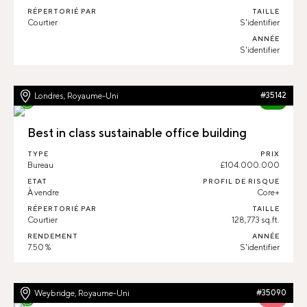
RÉPERTORIÉ PAR
TAILLE
Courtier
S'identifier
ANNÉE
S'identifier
Londres, Royaume-Uni
#35142
84%
Best in class sustainable office building
TYPE
PRIX
Bureau
£104.000.000
ETAT
PROFIL DE RISQUE
À vendre
Core+
RÉPERTORIÉ PAR
TAILLE
Courtier
128,773 sq.ft.
RENDEMENT
ANNÉE
7.50 %
S'identifier
Weybridge, Royaume-Uni
#35090
59%