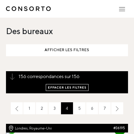
Des bureaux
AFFICHER LES FILTRES
156 correspondances sur 156
EFFACER LES FILTRES
1
2
3
4
5
6
7
Londres, Royaume-Uni
#36195
91%