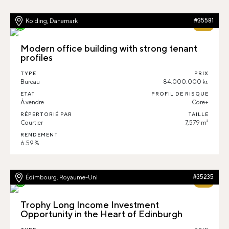
Kolding, Danemark
#35581
75%
Modern office building with strong tenant
profiles
TYPE
PRIX
Bureau
84.000.000 kr.
ETAT
PROFIL DE RISQUE
À vendre
Core+
RÉPERTORIÉ PAR
TAILLE
Courtier
7,579 m²
RENDEMENT
6.59 %
Édimbourg, Royaume-Uni
#35235
78%
Trophy Long Income Investment
Opportunity in the Heart of Edinburgh