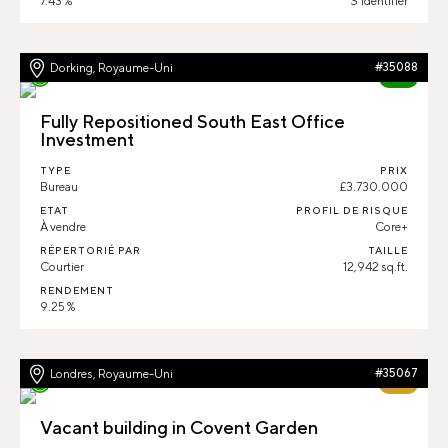
7.43 %
S'identifier
Dorking, Royaume-Uni
#35088
87%
Fully Repositioned South East Office
Investment
TYPE
PRIX
Bureau
£3.730.000
ETAT
PROFIL DE RISQUE
À vendre
Core+
RÉPERTORIÉ PAR
TAILLE
Courtier
12,942 sq.ft.
RENDEMENT
9.25 %
Londres, Royaume-Uni
#35067
64%
Vacant building in Covent Garden