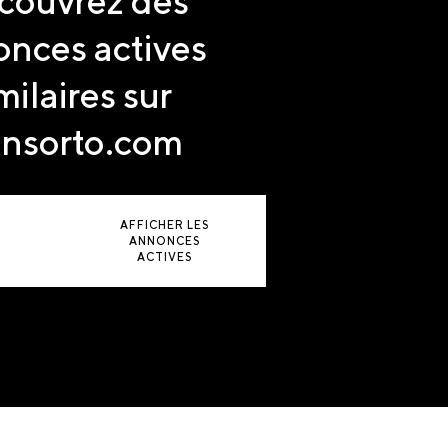
couvrez des
nces actives
milaires sur
nsorto.com
AFFICHER LES
ANNONCES
ACTIVES