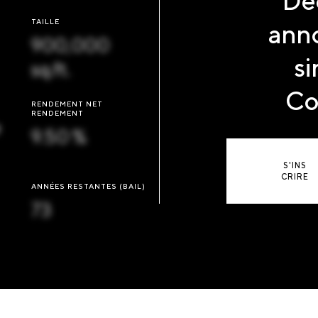
Dé
TAILLE
anno
900,000
si
sq.ft.
Co
RENDEMENT NET
RENDEMENT
e
9.50 %
S'INS
CRIRE
ANNÉES RESTANTES (BAIL)
73