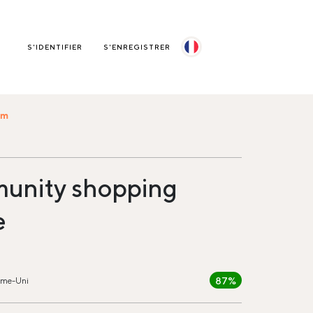
S'IDENTIFIER
S'ENREGISTRER
om
unity shopping
e
87%
ume-Uni