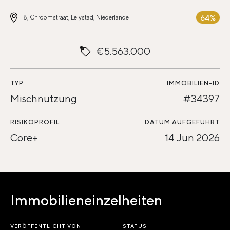
64%
8, Chroomstraat, Lelystad, Niederlande
€5.563.000
TYP
IMMOBILIEN-ID
Mischnutzung
#34397
RISIKOPROFIL
DATUM AUFGEFÜHRT
Core+
14 Jun 2026
Immobilieneinzelheiten
VERÖFFENTLICHT VON
STATUS