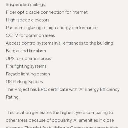
Suspended ceilings
Fiber optic cable connection for internet
High-speed elevators
Panoramic glazing of high energy performance
CCTV for common areas
Access control systems in all entrances to the building
Burglar and fire alarm
UPS for common areas
Fire fighting systems
Façade lighting design
118 Parking Spaces.
The Project has EPC certificate with "A" Energy Efficiency
Rating.
This location generates the highest yield comparing to
other areas because of popularity. All amenities in close
distance. The plot for building in Germasogeia area is high.