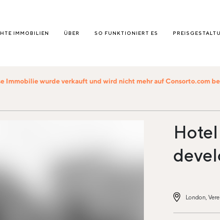
HTE IMMOBILIEN
ÜBER
SO FUNKTIONIERT ES
PREISGESTALT
e Immobilie wurde verkauft und wird nicht mehr auf Consorto.com 
Hotel 
devel
London, Vere