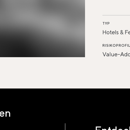
TYP
Hotels & F
RISIKOPROFI
Value-Ad
ten