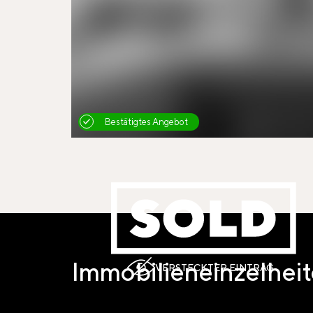
Bestätigtes Angebot
Immobilieneinzelhei
VERSTECKTER EINTRAG