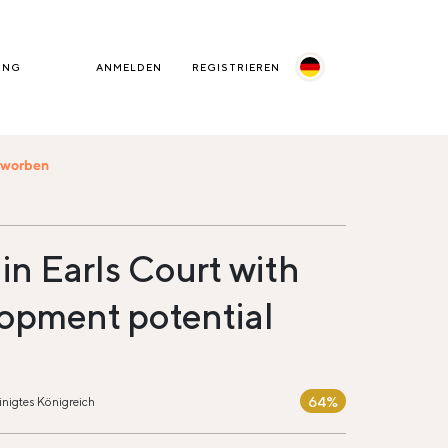
UNG
ANMELDEN
REGISTRIEREN
beworben
in Earls Court with
opment potential
64%
inigtes Königreich