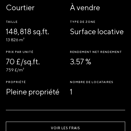
Courtier
À vendre
TAILLE
TYPE DE ZONE
148,818 sq.ft.
Surface locative
13 826 m²
PRIX PAR UNITÉ
RENDEMENT NET RENDEMENT
70 £/sq.ft.
3.57 %
759 £/m²
PROPRIÉTÉ
NOMBRE DE LOCATAIRES
Pleine propriété
1
VOIR LES FRAIS