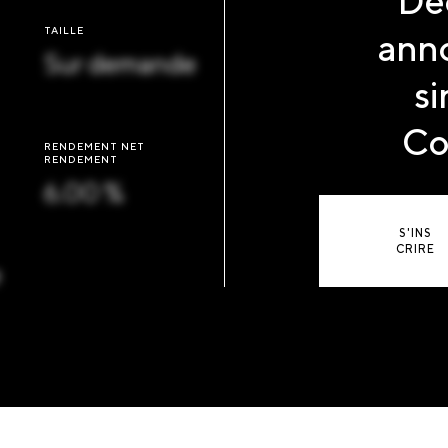
Dé
TAILLE
anno
Sur demande
si
Co
RENDEMENT NET
RENDEMENT
6.00 %
S'INS
CRIRE
e