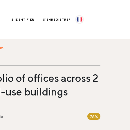
S'IDENTIFIER
S'ENREGISTRER
om
lio of offices across 2
-use buildings
76%
ie