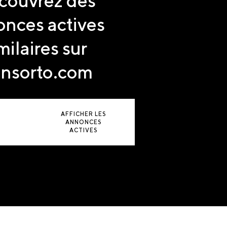
couvrez des
nces actives
milaires sur
nsorto.com
AFFICHER LES
ANNONCES
ACTIVES