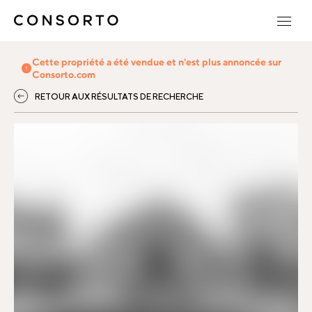
Cette propriété a été vendue et n'est plus annoncée sur
Consorto.com
RETOUR AUX RÉSULTATS DE RECHERCHE