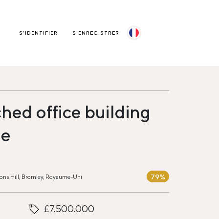
S'IDENTIFIER
S'ENREGISTRER
hed office building
le
79%
ons Hill, Bromley, Royaume-Uni
£7.500.000