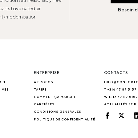
condition with reasonably new
parts have dated air
Besoin d
nt/modernisation.
ENTREPRISE
CONTACTS
DRE
A PROPOS
INFO@CONSORT
IVES
TARIFS
T +316 47 87 5157
COMMENT ÇA MARCHE
W +316 47 87 5157
CARRIÈRES
ACTUALITÉS ET 
CONDITIONS GÉNÉRALES
POLITIQUE DE CONFIDENTIALITÉ