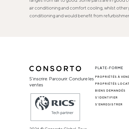
ranges from fair to good. Some parts are in good 
air conditioning and comfort cooling, whilst other 
conditioning and would benefit from refurbishme
PLATE-FORME
PROPRIÉTÉS À VEN
S'inscrire. Parcourir. Conclure les
PROPRIÉTÉS LOCAT
ventes
BIENS DEMANDÉS
S'IDENTIFIER
S'ENREGISTRER
2026 © Consorto Global. Tous