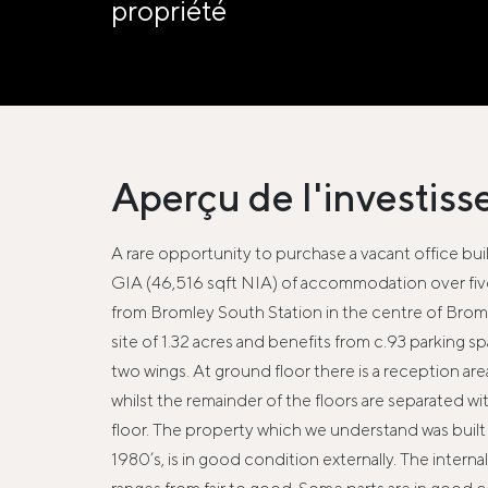
propriété
Aperçu de l'investis
A rare opportunity to purchase a vacant office bui
GIA (46,516 sqft NIA) of accommodation over five
from Bromley South Station in the centre of Brom
site of 1.32 acres and benefits from c.93 parking spa
two wings. At ground floor there is a reception ar
whilst the remainder of the floors are separated w
floor. The property which we understand was built i
1980’s, is in good condition externally. The interna