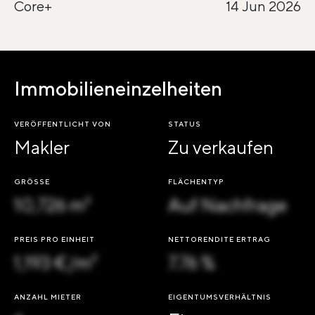
Core+
14 Jun 2026
Immobilieneinzelheiten
VERÖFFENTLICHT VON
STATUS
Makler
Zu verkaufen
GRÖSSE
FLÄCHENTYP
10,726 m²
Auf Nachfrage
PREIS PRO EINHEIT
NETTORENDITE ERTRAG
1,193 €/m²
7.76 %
ANZAHL MIETER
EIGENTUMSVERHÄLTNIS