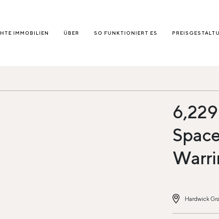
HTE IMMOBILIEN
ÜBER
SO FUNKTIONIERT ES
PREISGESTALT
6,229 
Space
Warri
Hardwick Gra