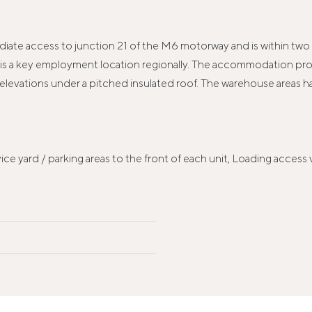
iate access to junction 21 of the M6 motorway and is within two
 a key employment location regionally. The accommodation provi
d elevations under a pitched insulated roof. The warehouse areas h
e yard / parking areas to the front of each unit, Loading access vi