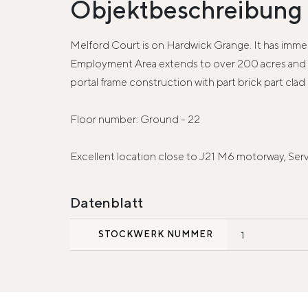
Objektbeschreibung
Melford Court is on Hardwick Grange. It has immed
Employment Area extends to over 200 acres and is
portal frame construction with part brick part cla
Floor number: Ground - 22
Excellent location close to J21 M6 motorway, Servic
Datenblatt
STOCKWERK NUMMER
1