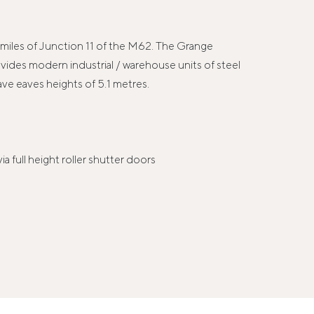
 miles of Junction 11 of the M62. The Grange
des modern industrial / warehouse units of steel
ave eaves heights of 5.1 metres.
a full height roller shutter doors