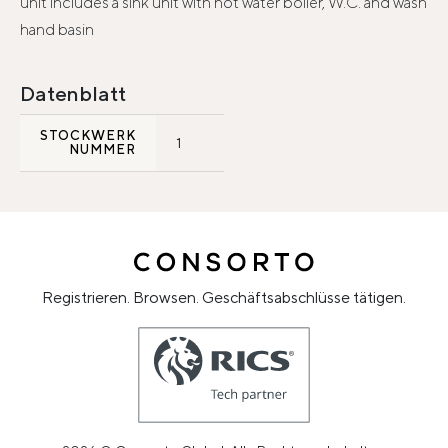
unit includes a sink unit with hot water boiler, W.C. and wash
hand basin
Datenblatt
STOCKWERK
1
NUMMER
Registrieren. Browsen. Geschäftsabschlüsse tätigen.