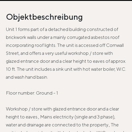
Objektbeschreibung
Unit 1 forms part of a detached building constructed of
brickwork walls under a mainly corrugated asbestos roof
incorporating roof lights. The unit is accessed off Cornwall
Street, and offers a very useful workshop / store with
glazed entrance door and a clear height to eaves of approx.
10 ft. The unit includes a sink unit with hot water boiler, W.C.
and wash hand basin.
Floor number: Ground - 1
Workshop / store with glazed entrance door and a clear
height to eaves., Mains electricity (single and 3 phase),
water and drainage are connected to the property., The