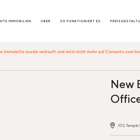
HTE IMMOBILIEN
ÜBER
SO FUNKTIONIERT ES
PREISGESTALT
e Immobilie wurde verkauft und wird nicht mehr auf Consorto.com 
New B
Offic
103, Temple S