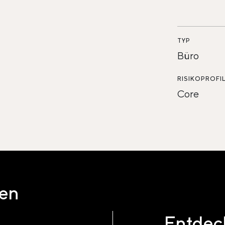
TYP
Büro
RISIKOPROFI
Core
ten
Entdeck