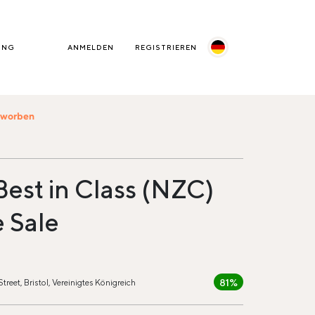
UNG
ANMELDEN
REGISTRIEREN
beworben
est in Class (NZC)
e Sale
81%
treet, Bristol, Vereinigtes Königreich