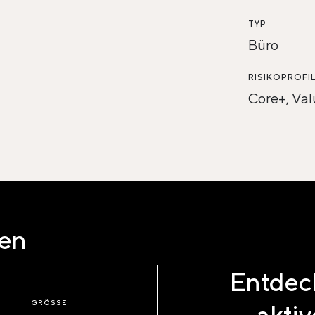
TYP
Büro
RISIKOPROFI
Core+, Va
ten
Entdeck
GRÖSSE
aktiv