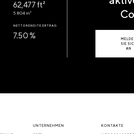
62,477 ft²
Co
5.804 m²
NETTORENDITE ERTRAG
7.50 %
MELDE
SIE SI
AN
UNTERNEHMEN
KONTAKTE