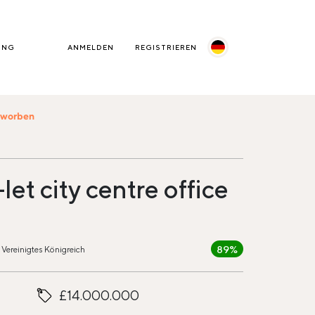
UNG
ANMELDEN
REGISTRIEREN
beworben
let city centre office
89%
Vereinigtes Königreich
£14.000.000