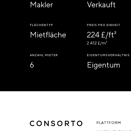
Makler
Verkauft
FLÄCHENTYP
PREIS PRO EINHEIT
Mietfläche
224 £/ft²
2.412 £/m²
ANZAHL MIETER
EIGENTUMSVERHÄLTNIS
6
Eigentum
PLATTFORM