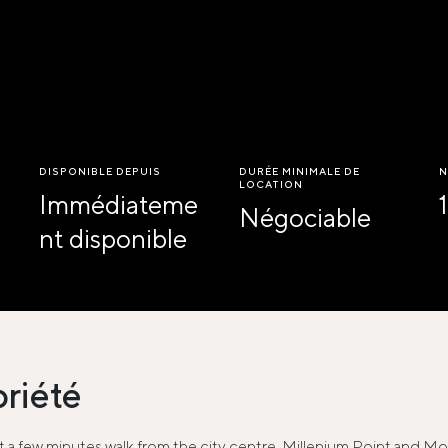
DISPONIBLE DEPUIS
DURÉE MINIMALE DE
N
LOCATION
Immédiateme
1
Négociable
nt disponible
priété
st a few minutes walk from the city centre, Millenium Point and M