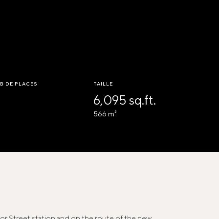
B DE PLACES
TAILLE
6,095 sq.ft.
566 m²
oor Street station and on the route of the new