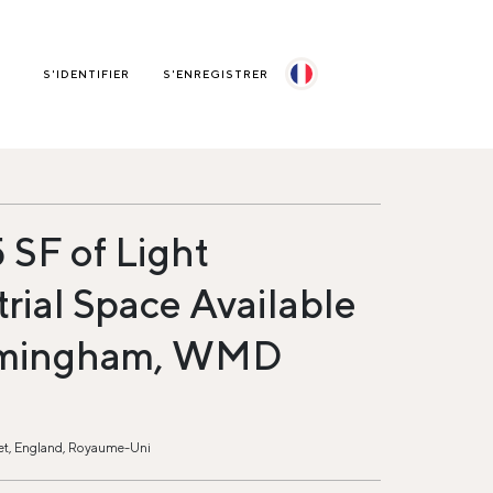
S'IDENTIFIER
S'ENREGISTRER
 SF of Light
trial Space Available
irmingham, WMD
et, England, Royaume-Uni