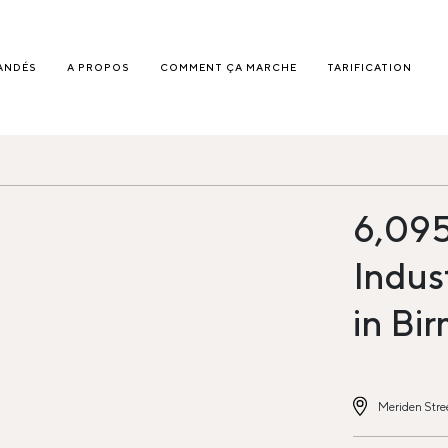
ANDÉS
A PROPOS
COMMENT ÇA MARCHE
TARIFICATION
6,095
Indus
in B
Meriden Stre